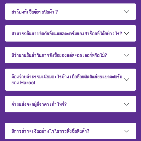
ฮาร๊อคท์เป็นผู้ขายสินค้า ?
สามารถค้นหาผลิตภัณฑ์บนแพลตฟอร์มของฮาร๊อคท์ได้อย่างไร?
มีจำนวนขั้นต่ำในการสั่งซื้อของแต่ละออเดอร์หรือไม่?
ต้องจ่ายค่าธรรมเนียมอะไรบ้างเมื่อซื้อผลิตภัณฑ์บนแพลตฟอร์ม
ของ Haroct
ค่าขนส่งจะอยู่ที่ราคาเท่าไหร่?
มีการชำระเงินอย่างไรในการสั่งซื้อสินค้า?